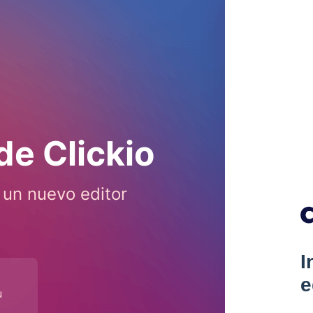
e Clickio
 un nuevo editor
I
e
u